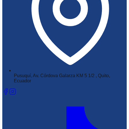
Pusuquí, Av. Córdova Galarza KM 5 1/2 , Quito,
Ecuador