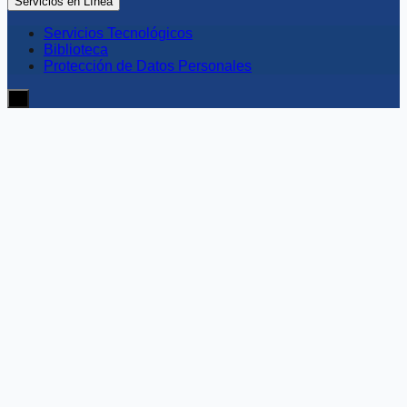
Servicios en Línea
Servicios Tecnológicos
Biblioteca
Protección de Datos Personales
≡
Noticias USECIPOL
Actualidad y comunicados
institucionales
Mantente al día con los anuncios, eventos y logros más
recientes de nuestra universidad.
Orden:
Antiguas