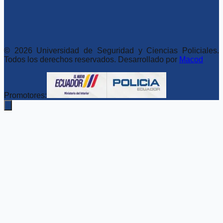
©
2026
Universidad de Seguridad y Ciencias Policiales.
Todos los derechos reservados. Desarrollado por
Macod
Promotores: