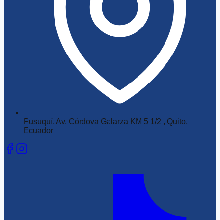
Pusuquí, Av. Córdova Galarza KM 5 1/2 , Quito,
Ecuador