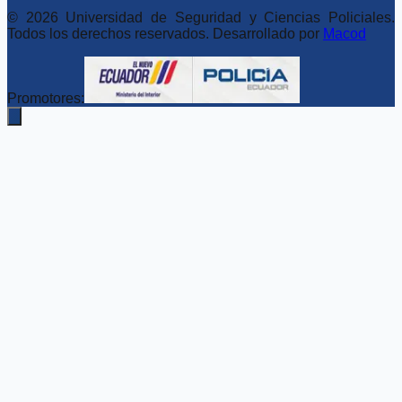
©
2026
Universidad de Seguridad y Ciencias Policiales.
Todos los derechos reservados. Desarrollado por
Macod
Promotores: