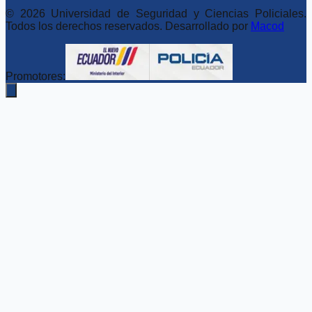
©
2026
Universidad de Seguridad y Ciencias Policiales.
Todos los derechos reservados. Desarrollado por
Macod
Promotores: