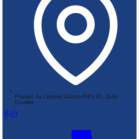
Pusuquí, Av. Córdova Galarza KM 5 1/2 , Quito,
Ecuador