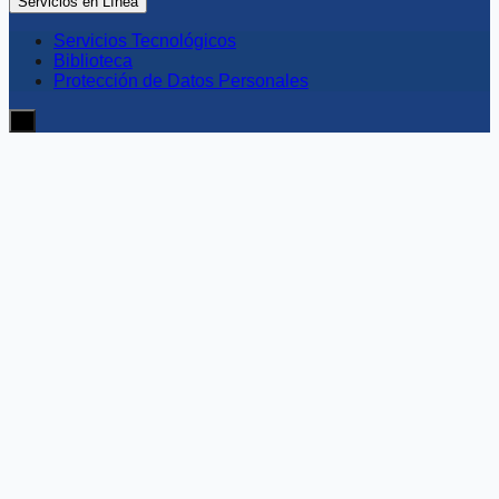
Servicios en Línea
Servicios Tecnológicos
Biblioteca
Protección de Datos Personales
≡
Noticias USECIPOL
Actualidad y comunicados
institucionales
Mantente al día con los anuncios, eventos y logros más
recientes de nuestra universidad.
Orden:
Recientes